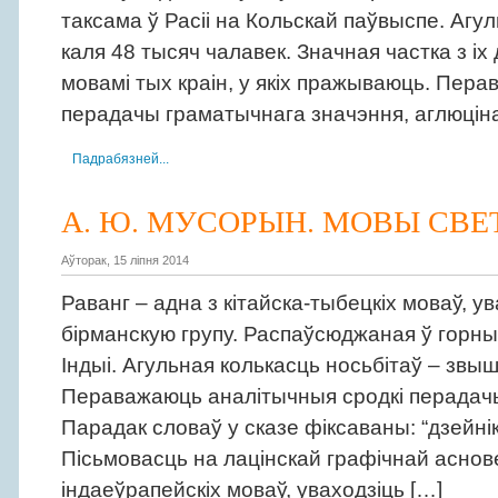
таксама ў Расіі на Кольскай паўвыспе. Агул
каля 48 тысяч чалавек. Значная частка з і
мовамі тых краін, у якіх пражываюць. Пер
перадачы граматычнага значэння, аглюцін
Падрабязней...
А. Ю. МУСОРЫН. МОВЫ СВЕТ
Аўторак, 15 ліпня 2014
Раванг – адна з кітайска-тыбецкіх моваў, ув
бірманскую групу. Распаўсюджаная ў горны
Індыі. Агульная колькасць носьбітаў – звыш
Пераважаюць аналітычныя сродкі перадач
Парадак словаў у сказе фіксаваны: “дзейнік
Пісьмовасць на лацінскай графічнай аснове
індаеўрапейскіх моваў, уваходзіць […]