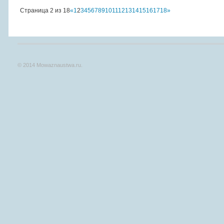
Страница 2 из 18
«
1
2
3
4
5
6
7
8
9
10
11
12
13
14
15
16
17
18
»
© 2014 Mowaznaustwa.ru.