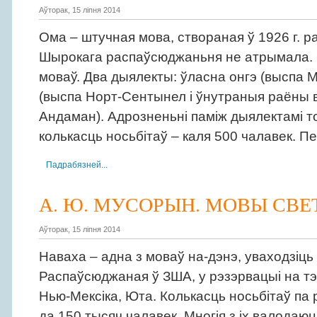
Аўторак, 15 ліпня 2014
Ома – штучная мова, створаная ў 1926 г. р
Шырокага распаўсюджаньня не атрымала. О
моваў. Два дыялекты: ўласна онгэ (выспа 
(выспа Норт-Сентынел і ўнутраныя раёны 
Андаман). Адрозненьні паміж дыялектамі то
колькасць носьбітаў – каля 500 чалавек. 
Падрабязней...
А. Ю. МУСОРЫН. МОВЫ СВЕТ
Аўторак, 15 ліпня 2014
Наваха – адна з моваў на-дэнэ, уваходзіць 
Распаўсюджаная ў ЗША, у рэзэрвацыі на т
Нью-Мексіка, Юта. Колькасць носьбітаў па
да 150 тысяч чалавек. Многія з іх валодаюц