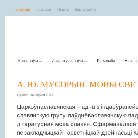
Галоўная
Пра сайт
Пошта
Карта сайта
Мовазнаўства
Літаратуразнаўства
Personalia
Навiны
А. Ю. МУСОРЫН. МОВЫ СВЕТ
Субота, 30 жніўня 2014
Царкоўнаславянская – адна з індаеўрапейск
славянскую групу, паўднёваславянскую па
літаратурная мова славян. Сфармавалася ў 
перакладчыцкай і асветніцкай дзейнасьці 