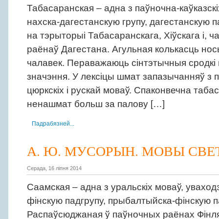
Табасаранская – адна з паўночна-каўказскі
нахска-дагестанскую групу, дагестанскую 
на тэрыторыі Табасаранскага, Хіўскага і, ч
раёнаў Дагестана. Агульная колькасць нось
чалавек. Пераважаюць сінтэтычныя сродкі
значэння. У лексіцы шмат запазычанняў з п
цюркскіх і рускай моваў. Спаконвечна таба
ненашмат больш за палову […]
Падрабязней...
А. Ю. МУСОРЫН. МОВЫ СВЕТ
Серада, 16 ліпня 2014
Саамская – адна з уральскіх моваў, уваходз
фінскую падгрупу, прыбалтыйска-фінскую п
Распаўсюджаная ў паўночных раёнах Фінлян