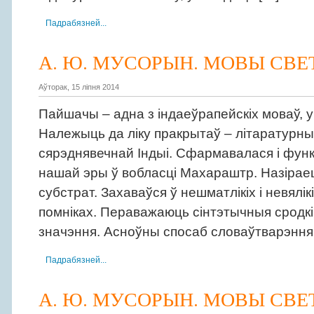
Падрабязней...
А. Ю. МУСОРЫН. МОВЫ СВЕТ
Аўторак, 15 ліпня 2014
Пайшачы – адна з індаеўрапейскіх моваў, у
Належыць да ліку пракрытаў – літаратурны
сярэднявечнай Індыі. Сфармавалася і фун
нашай эры ў вобласці Махараштр. Назіраец
субстрат. Захаваўся ў нешматлікіх і невялік
помніках. Пераважаюць сінтэтычныя сродк
значэння. Асноўны спосаб словаўтварэння 
Падрабязней...
А. Ю. МУСОРЫН. МОВЫ СВЕТ