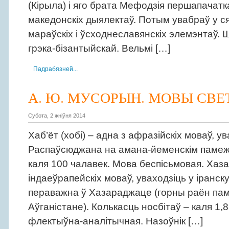
(Кірыла) і яго брата Мефодзія першапачатк
македонскіх дыялектаў. Потым увабраў у с
мараўскіх і ўсходнеславянскіх элемэнтаў. 
грэка-бізантыйскай. Вельмі […]
Падрабязней...
А. Ю. МУСОРЫН. МОВЫ СВЕТ
Субота, 2 жніўня 2014
Хаб’ёт (хобі) – адна з афразійскіх моваў, ув
Распаўсюджана на амана-йеменскім памежж
каля 100 чалавек. Мова беспісьмовая. Хаза
індаеўрапейскіх моваў, уваходзіць у іранс
пераважна ў Хазараджаце (горны раён памі
Аўганістане). Колькасць носбітаў – каля 1,
флектыўна-аналітычная. Назоўнік […]