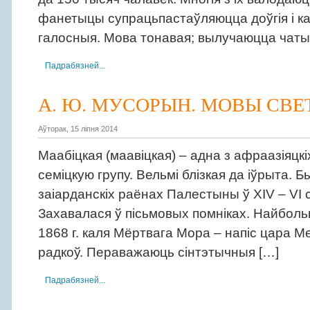
фанетыцы супрацьпастаўляюцца доўгія і ка
галосныя. Мова тонавая; вылучаюцца чат
Падрабязней...
А. Ю. МУСОРЫН. МОВЫ СВЕТ
Аўторак, 15 ліпня 2014
Маабіцкая (маавіцкая) – адна з афраазіяцкі
семіцкую групу. Вельмі блізкая да іўрыта.
заіарданскіх раёнах Палестыны ў XIV – VI с
Захавалася ў пісьмовых помніках. Найболь
1868 г. каля Мёртвага Мора – напіс цара М
радкоў. Пераважаюць сінтэтычныя […]
Падрабязней...