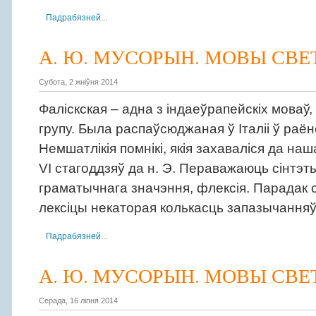
Падрабязней...
А. Ю. МУСОРЫН. МОВЫ СВЕТ
Субота, 2 жніўня 2014
Фаліскская – адна з індаеўрапейскіх моваў, 
групу. Была распаўсюджаная ў Італіі ў раё
Немшатлікія помнікі, якія захаваліся да наш
VI стагоддзяў да н. Э. Пераважаюць сінтэ
граматычнага значэння, флексія. Парадак 
лексіцы некаторая колькасць запазычанняў 
Падрабязней...
А. Ю. МУСОРЫН. МОВЫ СВЕТ
Серада, 16 ліпня 2014